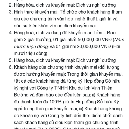
Hàng hóa, dịch vụ khuyến mại: Dịch vụ nghỉ dưỡng
Hình thức khuyến mại: Tổ chức cho khách hàng tham
gia các chương trình văn hóa, nghệ thuật, giải trí và
các sự kiện khác vì mục đích khuyến mại
Hàng hoá, dịch vụ dùng để khuyến mại: Tiền – Bao
gồm 2 giải thưởng, 01 giải nhất 50,000,000 VNĐ (
Năm
mươi triệu đồng
) và 01 giải nhì 20,000,000 VNĐ (Hai
mươi triệu đồng)
Hàng hóa, dịch vụ khuyến mại: Dịch vụ nghỉ dưỡng
Khách hàng của chương trình khuyến mại (đối tượng
được hưởng khuyến mại): Trong thời gian khuyến mại,
tất cả các khách hàng đã từng ký Hợp đồng Sở hữu
kỳ nghỉ với Công ty TNHH Khu du lịch Vịnh Thiên
Đường và đảm bảo các điều kiện sau: (i) Khách hàng
đã thanh toán đủ 100% giá trị Hợp đồng Sở hữu Kỳ
nghỉ trong thời gian khuyến mại; (ii) Khách hàng không
có khoản nợ với Công ty tính đến thời điểm chốt danh
sách khách hàng đủ điều kiện tham gia chương trình