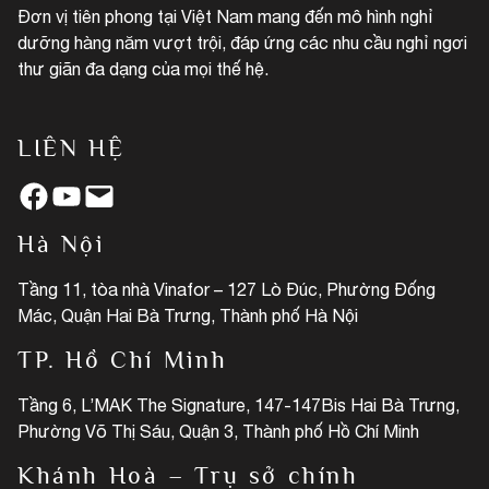
Đơn vị tiên phong tại Việt Nam mang đến mô hình nghỉ
dưỡng hàng năm vượt trội, đáp ứng các nhu cầu nghỉ ngơi
thư giãn đa dạng của mọi thế hệ.
LIÊN HỆ
Facebook
YouTube
Mail
Hà Nội
Tầng 11, tòa nhà Vinafor – 127 Lò Đúc, Phường Đống
Mác, Quận Hai Bà Trưng, Thành phố Hà Nội
TP. Hồ Chí Minh
Tầng 6, L’MAK The Signature, 147-147Bis Hai Bà Trưng,
Phường Võ Thị Sáu, Quận 3, Thành phố Hồ Chí Minh
Khánh Hoà – Trụ sở chính