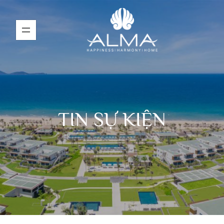
TIN SỰ KIỆN