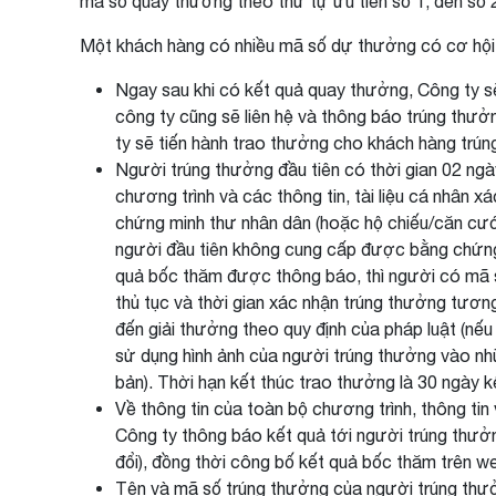
mã số quay thưởng theo thứ tự ưu tiên số 1, đến số 
Một khách hàng có nhiều mã số dự thưởng có cơ hội
Ngay sau khi có kết quả quay thưởng, Công ty s
công ty cũng sẽ liên hệ và thông báo trúng thưở
ty sẽ tiến hành trao thưởng cho khách hàng trún
Người trúng thưởng đầu tiên có thời gian 02 n
chương trình và các thông tin, tài liệu cá nhân
chứng minh thư nhân dân (hoặc hộ chiếu/căn cướ
người đầu tiên không cung cấp được bằng chứng 
quả bốc thăm được thông báo, thì người có mã s
thủ tục và thời gian xác nhận trúng thưởng tươn
đến giải thưởng theo quy định của pháp luật (nế
sử dụng hình ảnh của người trúng thưởng vào nhữ
bản). Thời hạn kết thúc trao thưởng là 30 ngày k
Về thông tin của toàn bộ chương trình, thông tin
Công ty thông báo kết quả tới người trúng thưở
đổi), đồng thời công bố kết quả bốc thăm trên w
Tên và mã số trúng thưởng của người trúng thưở