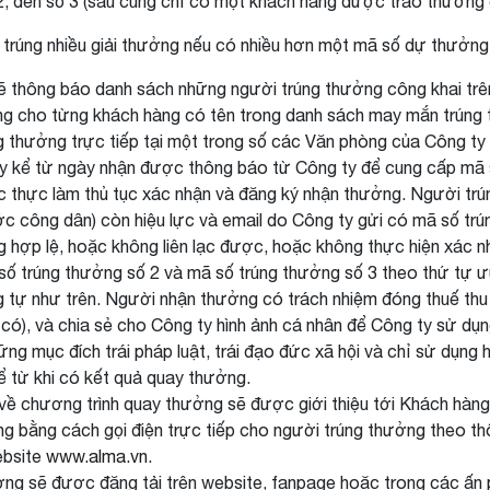
2, đến số 3 (sau cùng chỉ có một khách hàng được trao thưởng c
 trúng nhiều giải thưởng nếu có nhiều hơn một mã số dự thưởn
ẽ thông báo danh sách những người trúng thưởng công khai trê
ng cho từng khách hàng có tên trong danh sách may mắn trúng t
g thưởng trực tiếp tại một trong số các Văn phòng của Công ty 
gày kể từ ngày nhận được thông báo từ Công ty để cung cấp mã
 xác thực làm thủ tục xác nhận và đăng ký nhận thưởng. Người tr
c công dân) còn hiệu lực và email do Công ty gửi có mã số trú
hợp lệ, hoặc không liên lạc được, hoặc không thực hiện xác n
ố trúng thưởng số 2 và mã số trúng thưởng số 3 theo thứ tự ưu 
g tự như trên. Người nhận thưởng có trách nhiệm đóng thuế thu 
u có), và chia sẻ cho Công ty hình ảnh cá nhân để Công ty sử d
ng mục đích trái pháp luật, trái đạo đức xã hội và chỉ sử dụng
ể từ khi có kết quả quay thưởng.
 về chương trình quay thưởng sẽ được giới thiệu tới Khách hàng 
ng bằng cách gọi điện trực tiếp cho người trúng thưởng theo t
ebsite
www.alma.vn
.
ng sẽ được đăng tải trên website, fanpage hoặc trong các ấn 