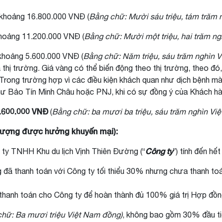
iá khoảng 16.800.000 VNĐ (
Bằng chữ: Mười sáu triệu, tám trăm
á khoảng 11.200.000 VNĐ (
Bằng chữ: Mười một triệu, hai trăm n
á khoảng 5.600.000 VNĐ (
Bằng chữ: Năm triệu, sáu trăm nghìn 
á thị trường. Giá vàng có thể biến động theo thị trường, theo đó, 
g. Trong trường hợp vì các điều kiện khách quan như dịch bệnh
ư Bảo Tín Minh Châu hoặc PNJ, khi có sự đồng ý của Khách hà
.600.000 VNĐ
(
Bằng chữ: ba mươi ba triệu, sáu trăm nghìn Vi
 tượng được hưởng khuyến mại):
Công ty
ty TNHH Khu du lịch Vịnh Thiên Đường (“
”) tính đến h
g đã thanh toán với Công ty tối thiểu 30% nhưng chưa thanh to
 thanh toán cho Công ty để hoàn thành đủ 100% giá trị Hợp đồng
hữ: Ba mươi triệu Việt Nam đồng)
, không bao gồm 30% đầu ti