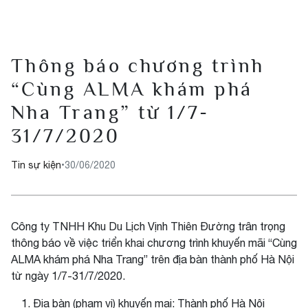
Thông báo chương trình
“Cùng ALMA khám phá
Nha Trang” từ 1/7-
31/7/2020
Tin sự kiện
•
30/06/2020
Công ty TNHH Khu Du Lịch Vịnh Thiên Đường trân trọng
thông báo về việc triển khai chương trình khuyến mãi “Cùng
ALMA khám phá Nha Trang” trên địa bàn thành phố Hà Nội
từ ngày 1/7-31/7/2020.
Địa bàn (phạm vi) khuyến mại: Thành phố Hà Nội