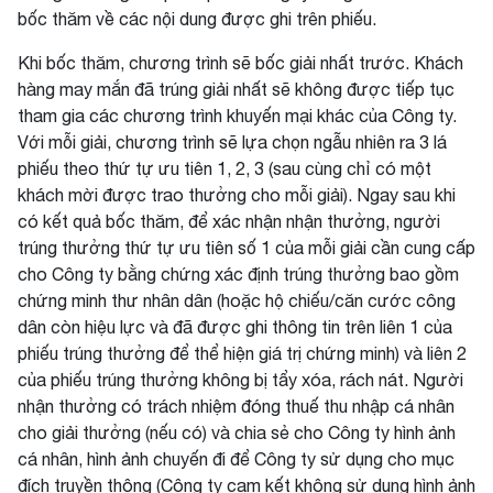
bốc thăm về các nội dung được ghi trên phiếu.
Khi bốc thăm, chương trình sẽ bốc giải nhất trước. Khách
hàng may mắn đã trúng giải nhất sẽ không được tiếp tục
tham gia các chương trình khuyến mại khác của Công ty.
Với mỗi giải, chương trình sẽ lựa chọn ngẫu nhiên ra 3 lá
phiếu theo thứ tự ưu tiên 1, 2, 3 (sau cùng chỉ có một
khách mời được trao thưởng cho mỗi giải). Ngay sau khi
có kết quả bốc thăm, để xác nhận nhận thưởng, người
trúng thưởng thứ tự ưu tiên số 1 của mỗi giải cần cung cấp
cho Công ty bằng chứng xác định trúng thưởng bao gồm
chứng minh thư nhân dân (hoặc hộ chiếu/căn cước công
dân còn hiệu lực và đã được ghi thông tin trên liên 1 của
phiếu trúng thưởng để thể hiện giá trị chứng minh) và liên 2
của phiếu trúng thưởng không bị tẩy xóa, rách nát. Người
nhận thưởng có trách nhiệm đóng thuế thu nhập cá nhân
cho giải thưởng (nếu có) và chia sẻ cho Công ty hình ảnh
cá nhân, hình ảnh chuyến đi để Công ty sử dụng cho mục
đích truyền thông (Công ty cam kết không sử dụng hình ảnh