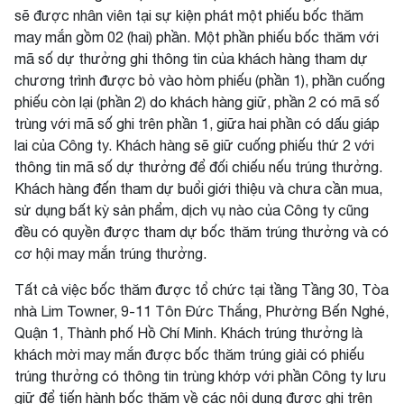
sẽ được nhân viên tại sự kiện phát một phiếu bốc thăm
may mắn gồm 02 (hai) phần. Một phần phiếu bốc thăm với
mã số dự thưởng ghi thông tin của khách hàng tham dự
chương trình được bỏ vào hòm phiếu (phần 1), phần cuống
phiếu còn lại (phần 2) do khách hàng giữ, phần 2 có mã số
trùng với mã số ghi trên phần 1, giữa hai phần có dấu giáp
lai của Công ty. Khách hàng sẽ giữ cuống phiếu thứ 2 với
thông tin mã số dự thưởng để đối chiếu nếu trúng thưởng.
Khách hàng đến tham dự buổi giới thiệu và chưa cần mua,
sử dụng bất kỳ sản phẩm, dịch vụ nào của Công ty cũng
đều có quyền được tham dự bốc thăm trúng thưởng và có
cơ hội may mắn trúng thưởng.
Tất cả việc bốc thăm được tổ chức tại tầng Tầng 30, Tòa
nhà Lim Towner, 9-11 Tôn Đức Thắng, Phường Bến Nghé,
Quận 1, Thành phố Hồ Chí Minh. Khách trúng thưởng là
khách mời may mắn được bốc thăm trúng giải có phiếu
trúng thưởng có thông tin trùng khớp với phần Công ty lưu
giữ để tiến hành bốc thăm về các nội dung được ghi trên