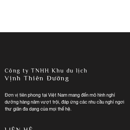
Công ty TNHH Khu du lịch
Vịnh Thiên Đường
Đơn vị tiên phong tại Việt Nam mang đến mô hình nghỉ
dưỡng hàng năm vượt trội, đáp ứng các nhu cầu nghỉ ngơi
thư giãn đa dạng của mọi thế hệ.
LIÊN HỆ