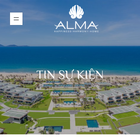
TIN SỰ KIỆN