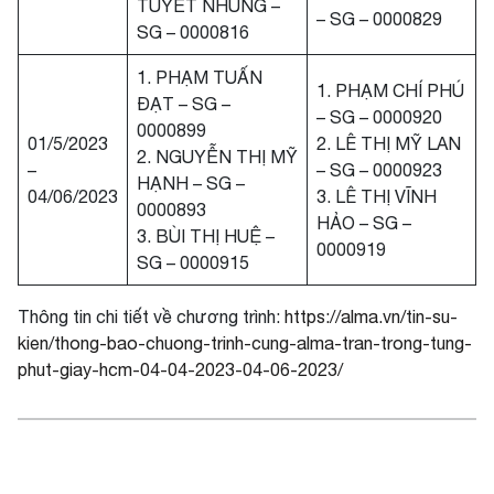
TUYẾT NHUNG –
– SG – 0000829
SG – 0000816
1. PHẠM TUẤN
1. PHẠM CHÍ PHÚ
ĐẠT – SG –
– SG – 0000920
0000899
01/5/2023
2. LÊ THỊ MỸ LAN
2. NGUYỄN THỊ MỸ
–
– SG – 0000923
HẠNH – SG –
04/06/2023
3. LÊ THỊ VĨNH
0000893
HẢO – SG –
3. BÙI THỊ HUỆ –
0000919
SG – 0000915
Thông tin chi tiết về chương trình:
https://alma.vn/tin-su-
kien/thong-bao-chuong-trinh-cung-alma-tran-trong-tung-
phut-giay-hcm-04-04-2023-04-06-2023/