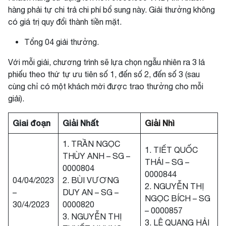
hàng phải tự chi trả chi phí bổ sung này. Giải thưởng không
có giá trị quy đổi thành tiền mặt.
Tổng 04 giải thưởng.
Với mỗi giải, chương trình sẽ lựa chọn ngẫu nhiên ra 3 lá
phiếu theo thứ tự ưu tiên số 1, đến số 2, đến số 3 (sau
cùng chỉ có một khách mời được trao thưởng cho mỗi
giải).
Giai đoạn
Giải Nhất
Giải Nhì
1. TRẦN NGỌC
1. TIẾT QUỐC
THÙY ANH – SG –
THÁI – SG –
0000804
0000844
04/04/2023
2. BÙI VƯƠNG
2. NGUYỄN THỊ
–
DUY AN – SG –
NGỌC BÍCH – SG
30/4/2023
0000820
– 0000857
3. NGUYỄN THỊ
3. LÊ QUANG HẢI