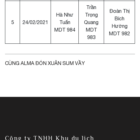
Trần
Đoàn Thị
Hà Như
Trọng
Bích
5
24/02/2021
Tuấn
Quang
Hường
MDT 984
MDT
MDT 982
983
CÙNG ALMA ĐÓN XUÂN SUM VẦY
Công ty TNHH Khu du lịch