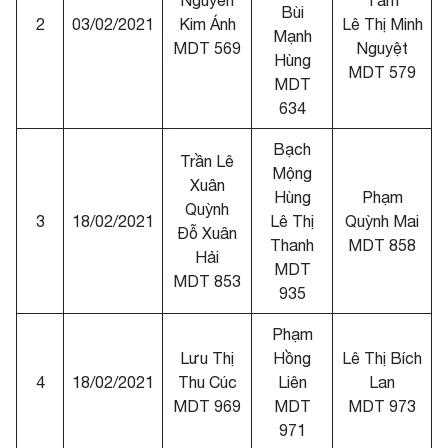
Nguyễn
Tâm
Bùi
2
03/02/2021
Kim Ánh
Lê Thị Minh
Mạnh
MDT 569
Nguyệt
Hùng
MDT 579
MDT
634
Bạch
Trần Lê
Mộng
Xuân
Hùng
Phạm
Quỳnh
3
18/02/2021
Lê Thị
Quỳnh Mai
Đỗ Xuân
Thanh
MDT 858
Hải
MDT
MDT 853
935
Phạm
Lưu Thị
Hồng
Lê Thị Bích
4
18/02/2021
Thu Cúc
Liên
Lan
MDT 969
MDT
MDT 973
971