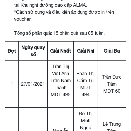
tại Khu nghỉ dưỡng cao cấp ALMA.
*Cách sử dụng và điều kiện áp dụng được in trên
voucher.
Tổng số phần quà: 15 phần quà sau 05 tuần.
Ngày quay
Đợt
Giải Nhất
Giải Nhì
Giải Ba
số
Trần Thị
Việt Anh
Phan Thị
Trần Đức
Trần Nam
Cẩm Tú
1
27/01/2021
Tâm
Thanh
MDT
MDT 60
MDT 495
494
Đỗ Thị
Minh
Lê Trung
Ngọc