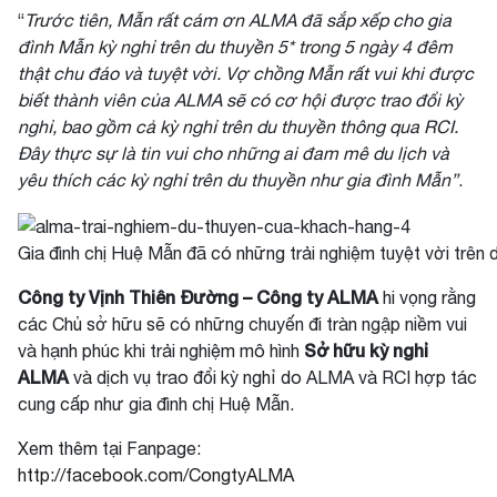
“
Trước tiên, Mẫn rất cám ơn ALMA đã sắp xếp cho gia
đình Mẫn kỳ nghỉ trên du thuyền 5* trong 5 ngày 4 đêm
thật chu đáo và tuyệt vời. Vợ chồng Mẫn rất vui khi được
biết thành viên của ALMA sẽ có cơ hội được trao đổi kỳ
nghỉ, bao gồm cả kỳ nghỉ trên du thuyền thông qua RCI.
Đây thực sự là tin vui cho những ai đam mê du lịch và
yêu thích các kỳ nghỉ trên du thuyền như gia đình Mẫn”
.
Gia đình chị Huệ Mẫn đã có những trải nghiệm tuyệt vời trên 
Công ty Vịnh Thiên Đường – Công ty ALMA
hi vọng rằng
các Chủ sở hữu sẽ có những chuyến đi tràn ngập niềm vui
Sở hữu kỳ nghỉ
và hạnh phúc khi trải nghiệm mô hình
ALMA
và dịch vụ trao đổi kỳ nghỉ do ALMA và RCI hợp tác
cung cấp như gia đình chị Huệ Mẫn.
Xem thêm tại Fanpage:
http://facebook.com/CongtyALMA