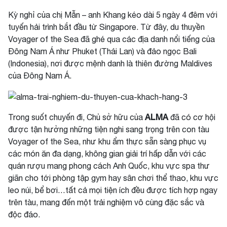
Kỳ nghỉ của chị Mẫn – anh Khang kéo dài 5 ngày 4 đêm với
tuyến hải trình bắt đầu từ Singapore. Từ đây, du thuyền
Voyager of the Sea đã ghé qua các địa danh nổi tiếng của
Đông Nam Á như Phuket (Thái Lan) và đảo ngọc Bali
(Indonesia), nơi được mệnh danh là thiên đường Maldives
của Đông Nam Á.
ALMA
Trong suốt chuyến đi, Chủ sở hữu của
đã có cơ hội
được tận hưởng những tiện nghi sang trọng trên con tàu
Voyager of the Sea, như khu ẩm thực sẵn sàng phục vụ
các món ăn đa dạng, không gian giải trí hấp dẫn với các
quán rượu mang phong cách Anh Quốc, khu vực spa thư
giãn cho tới phòng tập gym hay sân chơi thể thao, khu vực
leo núi, bể bơi…tất cả mọi tiện ích đều được tích hợp ngay
trên tàu, mang đến một trải nghiệm vô cùng đặc sắc và
độc đáo.