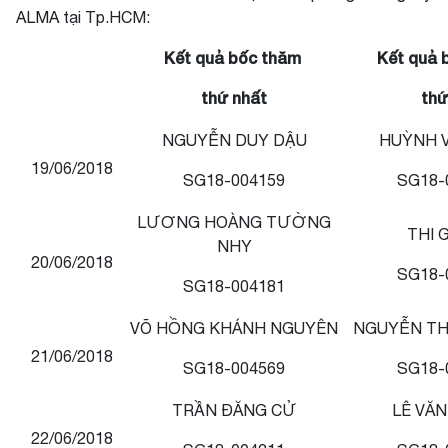
ALMA
tại Tp.HCM:
Kết quả bốc thăm
Kết quả 
thứ nhất
thứ
NGUY
ỄN DUY DẬU
HUỲNH V
19/06/2018
SG18-0041
59
SG18-
LƯƠNG HOÀNG TƯỜNG
THI 
NHY
20/06/2018
SG18-
SG18-004181
VÕ HỒNG KHÁNH NGUYÊN
NGUYỄN TH
21/06/2018
SG18-004569
SG18-
TRẦN ĐĂNG CỬ
LÊ VĂN
22/06/2018