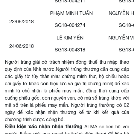
SG18-004211
SG18-
PHẠM MINH TUẤN
NGUYỄN H
23/06/2018
SG18-004274
SG18-
LÊ KIM YẾN
NGUYỄN V
24/06/2018
SG18-004318
SG18-
Người trúng giải có trách nhiệm đóng thuế thu nhập theo
quy định của Nhà nước.Người trúng thưởng cần cung cấp
các giấy tờ tùy thân (như chứng minh thư, hộ chiếu hoặc
cái giấy tờ khác còn hiệu lực và giá trị chứng minh) để xác
minh là chủ nhân lá phiếu may mắn, đồng thời cung cấp
cuống phiếu gốc, còn nguyên vẹn, có mã số trùng khớp với
mã số trên lá phiếu may mắn. Người trúng thưởng có 02
ngày để xác nhận nhận thưởng kể từ khi kết quả của
chương trình được công bố.
Điều kiện xác nhận nhận thưởng
ALMA sẽ liên hệ với
người thắng giải qua email hoặc/và điện thoại để liên hệ