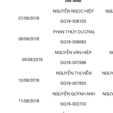
thứ nhất
NGUYỄN NGỌC HIỆP
NG
07/08/2018
SG18-008150
PHAN THÙY DƯƠNG
08/08/2018
SG18-008083
NGUYỄN VĂN HIỆP
N
09/08/2018
SG18-007688
NGUYỄN THỊ VIỄN
NGUY
10/08/2018
SG18-007826
NGUYỄN QUỲNH ANH
NGUY
11/08/2018
SG18-002703