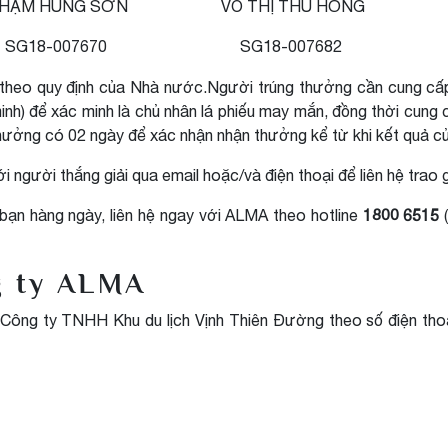
HẠM HÙNG SƠN
VÕ THỊ THU HỒNG
SG18-007670
SG18-007682
 theo quy định của Nhà nước.Người trúng thưởng cần cung cấp
minh) để xác minh là chủ nhân lá phiếu may mắn, đồng thời cun
thưởng có 02 ngày để xác nhận nhận thưởng kể từ khi kết quả c
i người thắng giải qua email hoặc/và điện thoại để liên hệ trao g
1800 6515
bạn hàng ngày, liên hệ ngay với ALMA theo hotline
(
g ty ALMA
với Công ty TNHH Khu du lịch Vịnh Thiên Đường theo số điện th