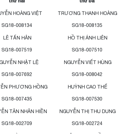
thứ hai
thứ ba
UYỄN HOÀNG VIỆT
TRƯƠNG THANH HOÀNG
SG18-008134
SG18-008135
LÊ TẤN HÂN
HỒ THỊ ÁNH LIÊN
SG18-007519
SG18-007510
GUYỄN NHẬT LỆ
NGUYỄN VIẾT HÙNG
SG18-007692
SG18-008042
ỄN PHƯƠNG HỒNG
HUỲNH CAO THẾ
SG18-007435
SG18-007530
ỄN TÂN NHÂN HIỀN
NGUYỄN THỊ THU DUNG
SG18-002709
SG18-002724