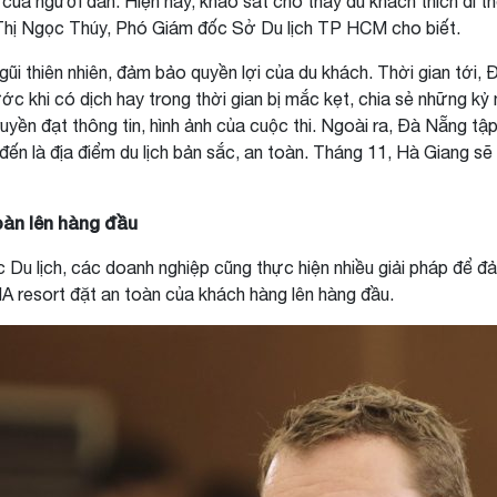
 của người dân. Hiện nay, khảo sát cho thấy du khách thích đi t
Thị Ngọc Thúy, Phó Giám đốc Sở Du lịch TP HCM cho biết.
gũi thiên nhiên, đảm bảo quyền lợi của du khách. Thời gian tới
ớc khi có dịch hay trong thời gian bị mắc kẹt, chia sẻ những k
ền đạt thông tin, hình ảnh của cuộc thi. Ngoài ra, Đà Nẵng tập 
n là địa điểm du lịch bản sắc, an toàn. Tháng 11, Hà Giang sẽ 
toàn lên hàng đầu
Du lịch, các doanh nghiệp cũng thực hiện nhiều giải pháp để đả
A resort đặt an toàn của khách hàng lên hàng đầu.