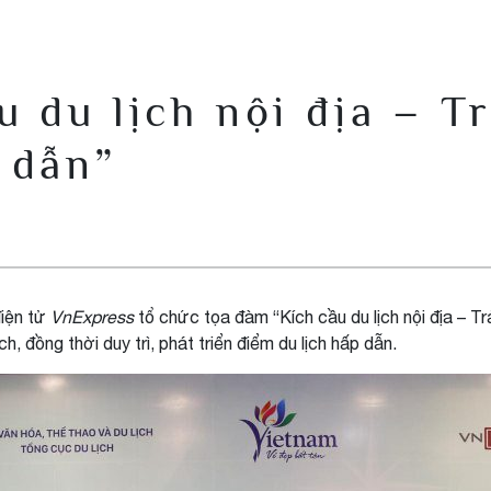
 du lịch nội địa – T
 dẫn”
điện tử
VnExpress
tổ chức tọa đàm “Kích cầu du lịch nội địa – T
, đồng thời duy trì, phát triển điểm du lịch hấp dẫn.