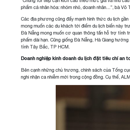
“Chúng tôi tiếp cận kích cầu theo mức giá và nhu cầu
phẩm cá nhân hóa: nhóm nhỏ, doanh nhân…”, bà Võ 
Các địa phương cũng đẩy mạnh hình thức du lịch gần 
mong muốn các du khách tới điểm du lịch biển này trư
Đà Nẵng mong muốn cơ quan thông tấn hỗ trợ tỉnh truy
phẩm dài hạn. Cũng giống Đà Nẵng, Hà Giang hướng đế
tỉnh Tây Bắc, TP HCM.
Doanh nghiệp kinh doanh du lịch đặt tiêu chí an 
Bên cạnh những chủ trương, chính sách của Tổng cục 
nghi nhận ca nhiễm mới trong cộng đồng. Cụ thể, ALM