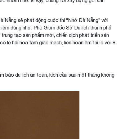
heo nhóm nhỏ. Vì vậy, chúng tôi xây dựng gói sản
, Đà Nẵng sẽ phát động cuộc thi “Nhớ Đà Nẵng” với
ỷ niệm đáng nhớ. Phó Giám đốc Sở Du lịch thành phố
trung tạo sản phẩm mới, chiến dịch phát triển sản
có lễ hội hoa tam giác mạch, liên hoan ẩm thực với 8
m bảo du lịch an toàn, kích cầu sau một tháng không