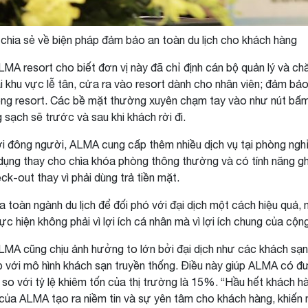
hia sẻ về biện pháp đảm bảo an toàn du lịch cho khách hàng
LMA resort cho biết đơn vị này đã chỉ định cán bộ quản lý và c
i khu vực lễ tân, cửa ra vào resort dành cho nhân viên; đảm bảo 
 trong resort. Các bề mặt thường xuyên chạm tay vào như nút 
 sạch sẽ trước và sau khi khách rời đi.
i đông người, ALMA cung cấp thêm nhiều dịch vụ tại phòng ngh
ụng thay cho chìa khóa phòng thông thường và có tính năng ghi 
k-out thay vì phải dùng trả tiền mặt.
toàn ngành du lịch để đối phó với đại dịch một cách hiệu quả, 
c hiện không phải vì lợi ích cá nhân mà vì lợi ích chung của cộn
A cũng chịu ảnh hưởng to lớn bởi đại dịch như các khách sạn 
p với mô hình khách sạn truyền thống. Điều này giúp ALMA có đ
 với tỷ lệ khiêm tốn của thị trường là 15%. “Hầu hết khách hàn
của ALMA tạo ra niềm tin và sự yên tâm cho khách hàng, khiến 