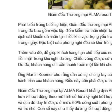
Giám đốc Thương mại ALMA resort c
Phát biểu trong buổi sự kiện, Giám đốc thương mại A
trong đó bao gồm việc lập điểm kiểm tra thân nhiệt tạ
dịch sát khuẩn cá nhân tại nhiều khu vực trọng yếu
trong ngày. Đặc biệt các phòng nghỉ đều sẽ khử trùng
Thêm vào đó, để giúp khách hàng hạn chế tiếp xúc nơ
tiền mặt trong khu nghỉ dưỡng. Chiếc vòng được sử d
Do đó, khách hàng chỉ cần thanh toán một lần khi chec
Ông Martin Koerner cho rằng cần có sự chung tay của 
hành trình của khách hàng. Điều này cần phải được thự
Giám đốc Thương mại tại ALMA Resort khẳng định ALM
hơn vì hoạt động theo mô hình sở hữu kỳ nghỉ kết hợ
và qua đó duy trì được ở mức 60% công suất phòng so
và trẻ nhỏ. Con số này cho thấy đường lối hoạt động 