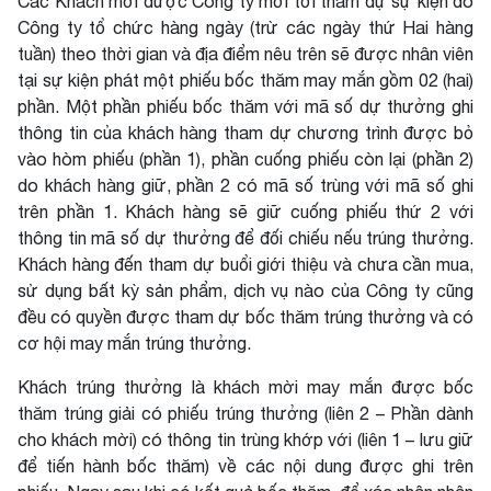
Các Khách mời được Công ty mời tới tham dự sự kiện do
Công ty tổ chức hàng ngày (trừ các ngày thứ Hai hàng
tuần) theo thời gian và địa điểm nêu trên sẽ được nhân viên
tại sự kiện phát một phiếu bốc thăm may mắn gồm 02 (hai)
phần. Một phần phiếu bốc thăm với mã số dự thưởng ghi
thông tin của khách hàng tham dự chương trình được bỏ
vào hòm phiếu (phần 1), phần cuống phiếu còn lại (phần 2)
do khách hàng giữ, phần 2 có mã số trùng với mã số ghi
trên phần 1. Khách hàng sẽ giữ cuống phiếu thứ 2 với
thông tin mã số dự thưởng để đối chiếu nếu trúng thưởng.
Khách hàng đến tham dự buổi giới thiệu và chưa cần mua,
sử dụng bất kỳ sản phẩm, dịch vụ nào của Công ty cũng
đều có quyền được tham dự bốc thăm trúng thưởng và có
cơ hội may mắn trúng thưởng.
Khách trúng thưởng là khách mời may mắn được bốc
thăm trúng giải có phiếu trúng thưởng (liên 2 – Phần dành
cho khách mời) có thông tin trùng khớp với (liên 1 – lưu giữ
để tiến hành bốc thăm) về các nội dung được ghi trên