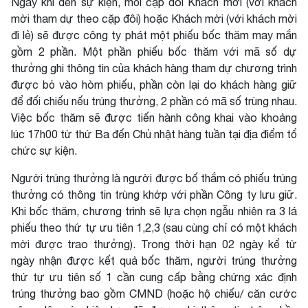
Ngay khi đến sự kiện, mỗi cặp đôi Khách mời (với khách
mời tham dự theo cặp đôi) hoặc Khách mời (với khách mời
đi lẻ) sẽ được công ty phát một phiếu bốc thăm may mắn
gồm 2 phần. Một phần phiếu bốc thăm với mã số dự
thưởng ghi thông tin của khách hàng tham dự chương trình
được bỏ vào hòm phiếu, phần còn lại do khách hàng giữ
để đối chiếu nếu trúng thưởng, 2 phần có mã số trùng nhau.
Việc bốc thăm sẽ được tiến hành công khai vào khoảng
lúc 17h00 từ thứ Ba đến Chủ nhật hàng tuần tại địa điểm tổ
chức sự kiện.
Người trúng thưởng là người được bố thắm có phiếu trúng
thưởng có thông tin trùng khớp với phần Công ty lưu giữ.
Khi bốc thăm, chương trình sẽ lựa chọn ngẫu nhiên ra 3 lá
phiếu theo thứ tự ưu tiên 1,2,3 (sau cùng chỉ có một khách
mời được trao thưởng). Trong thời hạn 02 ngày kể từ
ngày nhận được kết quả bốc thăm, người trúng thưởng
thứ tự ưu tiên số 1 cần cung cấp bằng chứng xác định
trúng thưởng bao gồm CMND (hoặc hộ chiếu/ căn cước