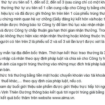
o thứ tự ưu tiên số 1, đến số 2, đến số 3 (sau cùng chỉ có một
g thưởng thứ tự ưu tiên số 1 cần cung cấp cho Công ty bằng c
u lực và đã được ghi thông tin trên liên 1 của phiếu trúng thưởn
iệu chứng minh quan hệ vợ chồng (Giấy đăng ký kết hôn và/hoặc 
y nhận được thông báo từ Công ty để làm thủ tục xác nhận nhậ
 và được Công ty chấp thuận gia hạn thời gian nhận thưởng. T
oặc không thực hiện xác nhận nhận thưởng hoặc không thuộc tr
ười có tên trên 2 lá phiếu số 2 và số 3 sẽ lần lượt được xét là 
ay mắn tại địa điểm bốc thăm. Thời hạn kết thúc trao thưởng là 
 nhập cá nhân theo quy định pháp luật và chia sẻ cho Công ty h
 ảnh của người trúng thưởng vào những mục đích trái pháp luật,
n bản.
thức trả thưởng bằng tiền mặt hoặc chuyển khoản vào tài khoả
, thuế khác,… theo quy định của pháp luật, nếu có.
am dự buổi giới thiệu sản phẩm được giới thiệu trực tiếp tới ng
 Vịnh Thiên Đường thông báo kết quả tới người trúng giải bằng 
ố kết quả bốc thăm trên website www.alma.vn.