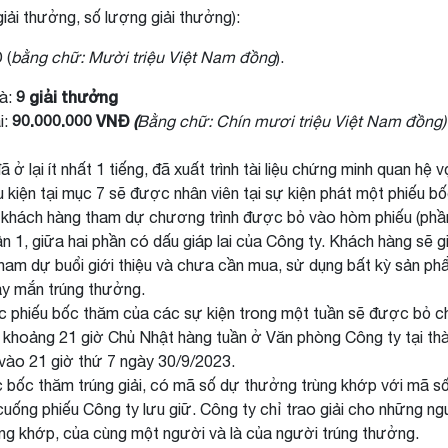
giải thưởng, số lượng giải thưởng):
 (
bằng chữ: Mười triệu Việt Nam đồng
).
9 giải thưởng
là:
90.000.000
VNĐ
(
i:
Bằng chữ: Chín mươi triệu Việt Nam
đồng)
 ở lại ít nhất 1 tiếng, đã xuất trình tài liệu chứng minh quan hệ
 kiện tại mục 7 sẽ được nhân viên tại sự kiện phát một phiếu b
 khách hàng tham dự chương trình được bỏ vào hòm phiếu (phần 
ần 1, giữa hai phần có dấu giáp lai của Công ty. Khách hàng sẽ 
tham dự buổi giới thiệu và chưa cần mua, sử dụng bất kỳ sản p
y mắn trúng thưởng.
các phiếu bốc thăm của các sự kiện trong một tuần sẽ được bỏ 
 khoảng 21 giờ Chủ Nhật hàng tuần ở Văn phòng Công ty tại th
vào 21 giờ thứ 7 ngày 30/9/2023.
c thăm trúng giải, có mã số dự thưởng trùng khớp với mã số tr
cuống phiếu Công ty lưu giữ. Công ty chỉ trao giải cho những ng
ùng khớp, của cùng một người và là của người trúng thưởng.