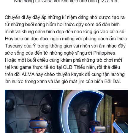
Nhà hàng La Casa với khu vực chế biến pizza mở.
Chuyến đi ấy đầy ắp những kỉ niệm đáng nhớ được tạo ra
từ những buổi sáng hiếm hoi thức dậy sớm để đón bình
minh và khung cảnh biển đẹp đến nao lòng gõ vào cửa sổ.
Hay bữa ăn độc đáo, ngon miệng với phong cách ẩm thức
Tuscany của Ý trong không gian vui nhộn với âm nhạc đầy
sức sống của đến từ những nghệ sĩ người Philippines.
Hoặc một buổi chiều cùng khám phá những trò chơi mới
tại khu game thực tế ảo tại CLB Thiếu niên, rồi thả diều
trên đồi ALMA hay chèo thuyền kayak để cùng tận hưởng
làn nước trong xanh và làn gió mát lịm của biển Bãi Dài.