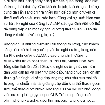
hữu hình như càng ngày càng trở nên quan trọng, đặc biệt
là trong thời đại này. Các khách du lịch, khách nghỉ dưỡng
cũng đã sẵn sàng chi trả nhiều hơn để có một chuyến đi
thoải mái và nhiều màu sắc hơn. Cùng với sự xuất hiện của
sở hữu kỳ nghỉ của Công ty ALMA các gia đình Việt có thể
dễ dàng tiếp cận một kỳ nghỉ dưỡng tiêu chuẩn 5 sao dễ
dàng với chi phí vô cùng hợp lý.
Không chỉ là những điểm lưu trú thông thường, các khách
hàng của mô hình này có quyền lợi nghỉ dưỡng hàng năm
tại Khu nghỉ dưỡng ALMA 5 sao cho chính Công ty
ALMA đầu tư và phát triển tại Bãi Dài, Khánh Hòa. Với
tổng diện tích lên đến 30ha, khu nghỉ dưỡng này sở hữu
gần 600 căn hộ và biệt thự cao cấp, hàng chục tiện ích ẩm
thực giải trí nghỉ dưỡng đáp ứng mọi nhu cầu của mọi đối
tượng từ chuỗi nhà hàng đẳng cấp đến khu thể thao ngoài
trời, thể thao dưới nước, khoảng 100 bể bơi lớn nhỏ, công
viên nước, phòng gym, spa, CLB Trẻ em, phòng chiếu
phim, phòng karaoke, siêu thị mini, bảo tàng khoa học…