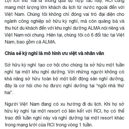
Lợi ích thứ hai là thông qua sự hợp tác này, RCI cũng
mang một lượng lớn khách du lịch từ nước ngoài đến với
Việt Nam. Chúng tôi không chỉ đóng vai trò đại diện cho
ngành công nghiệp sở hữu kỳ nghỉ, mà còn quảng bá và
thu hút du khách đến với khu nghỉ dưỡng ALMA nói riêng và
Việt Nam nói chung. Hiện tại, chúng tôi có 6 đối tác tại Việt
Nam, bao gồm cả ALMA.
Chia sẻ kỳ nghỉ là mô hình ưu việt và nhân văn
Sở hữu kỳ nghỉ tạo cơ hội cho chúng ta sở hữu một tuần
nghỉ tại một khu nghỉ dưỡng. Với những người không có
khả năng sở hữu toàn bộ một bất động sản nghỉ dưỡng,
đây là cơ hội cho họ được nghỉ dưỡng tại “ngôi nhà thứ
hai”.
Người Việt Nam đang có xu hướng đi du lịch. Khi họ sở
hữu kỳ nghỉ tại một resort có liên kết với RCI, họ có thể
trao đổi tuần nghỉ này và nghỉ dưỡng tại một resort khác
trong mạng lưới của RCI trong vòng 1 tuần.