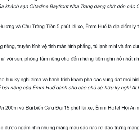
 của khách sạn Citadine Bayfront Nha Trang đang chờ đón các 
Hương và Cầu Tràng Tiền 5 phút lái xe, Êmm Huế là địa điểm l
iêng, truyền hình vệ tinh màn hình phẳng, tủ lạnh mini và ấm đ
ư vòi sen, phòng tắm riêng cho đến những tiện nghi nhỏ nhất n
 bơi riêng của Êmm Huế dành cho các chủ sở hữu kỳ nghỉ A
n 200m và Bãi biển Cửa Đại 15 phút lái xe, Êmm Hotel Hội An nh
sẽ được ngắm nhìn những mảng màu sắc rực rỡ đặc trưng mang