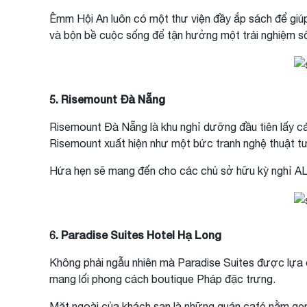
Êmm Hội An luôn có một thư viện đầy ắp sách để giúp d
và bộn bề cuộc sống để tận hưởng một trải nghiệm số
5. Risemount Đà Nẵng
Risemount Đà Nẵng là khu nghỉ dưỡng đầu tiên lấy c
Risemount xuất hiện như một bức tranh nghệ thuật tươ
Hứa hẹn sẽ mang đến cho các chủ sở hữu kỳ nghỉ AL
6. Paradise Suites Hotel Hạ Long
Không phải ngẫu nhiên mà Paradise Suites được lựa c
mang lối phong cách boutique Pháp đặc trưng.
Mặt ngoài của khách sạn là những quán café nằm gọn 