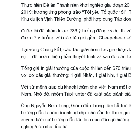
Thực hiện Đề án Thanh niên khởi nghiệp giai đoạn 2
2019; hưởng ứng phong trào “Tôi yêu Tổ quốc tôi”; T
Khu du lịch Vịnh Thiên Đường, phối hợp cùng Tập đoà
Cuộc thi đã nhận được 236 ý tưởng đăng ký dự thi vớ
được 7 ý tưởng với các tên gọi gồm: Cheepcheep, eTe
Tại vòng Chung kết, các tác giả/nhóm tác giả được làm
sự… để hoàn thiện phần thuyết trình và sau đó các t
Tổng giá trị giải thưởng của cuộc thi lên đến 670 tri
với cơ cấu giải thưởng: 1 giải Nhất, 1 giải Nhì, 1 giải 
Với sứ mệnh giúp du khách khám phá Việt Nam một cách
Nam. Nhờ đó, nhóm TripHunter đã xuất sắc giành giải
Ông Nguyễn Đức Tùng, Giám đốc Trung tâm hỗ trợ than
hướng dẫn là các doanh nghiệp, nhà đầu tư tham gia v
xuyên dưới sự hướng dẫn tận tình của đội ngũ hướn
nghiệp/các nhà đầu tư.