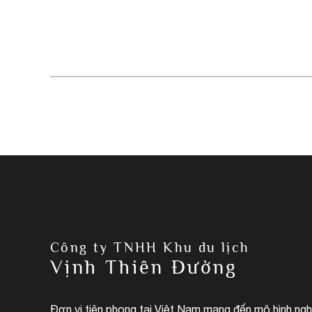
Công ty TNHH Khu du lịch
Vịnh Thiên Đường
Đơn vị tiên phong tại Việt Nam mang đến mô hình ng