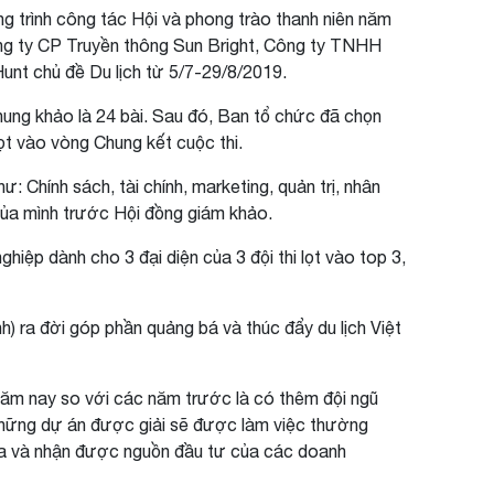
 trình công tác Hội và phong trào thanh niên năm
Công ty CP Truyền thông Sun Bright, Công ty TNHH
unt chủ đề Du lịch từ 5/7-29/8/2019.
hung khảo là 24 bài. Sau đó, Ban tổ chức đã chọn
ọt vào vòng Chung kết cuộc thi.
 Chính sách, tài chính, marketing, quản trị, nhân
 của mình trước Hội đồng giám khảo.
hiệp dành cho 3 đại diện của 3 đội thi lọt vào top 3,
h) ra đời góp phần quảng bá và thúc đẩy du lịch Việt
năm nay so với các năm trước là có thêm đội ngũ
, những dự án được giải sẽ được làm việc thường
óa và nhận được nguồn đầu tư của các doanh