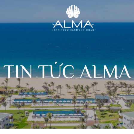
TIN TỨC ALMA