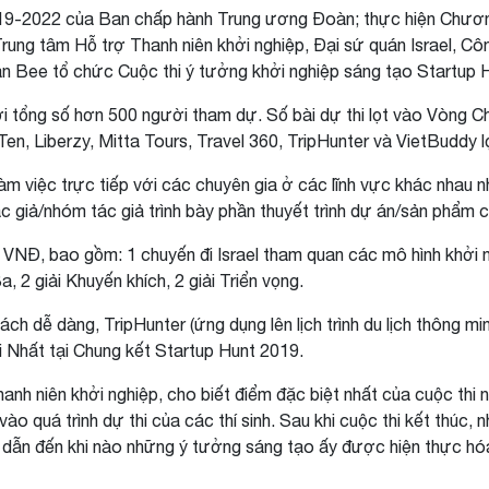
019-2022 của Ban chấp hành Trung ương Đoàn; thực hiện Chương
rung tâm Hỗ trợ Thanh niên khởi nghiệp, Đại sứ quán Israel, 
n Bee tổ chức Cuộc thi ý tưởng khởi nghiệp sáng tạo Startup H
i tổng số hơn 500 người tham dự. Số bài dự thi lọt vào Vòng C
n, Liberzy, Mitta Tours, Travel 360, TripHunter và VietBuddy l
 việc trực tiếp với các chuyên gia ở các lĩnh vực khác nhau như:
ác giả/nhóm tác giả trình bày phần thuyết trình dự án/sản phẩm
ệu VNĐ, bao gồm: 1 chuyến đi Israel tham quan các mô hình khởi ng
Ba, 2 giải Khuyến khích, 2 giải Triển vọng.
 dễ dàng, TripHunter (ứng dụng lên lịch trình du lịch thông min
 Nhất tại Chung kết Startup Hunt 2019.
h niên khởi nghiệp, cho biết điểm đặc biệt nhất của cuộc thi 
ào quá trình dự thi của các thí sinh. Sau khi cuộc thi kết thúc
g dẫn đến khi nào những ý tưởng sáng tạo ấy được hiện thực h