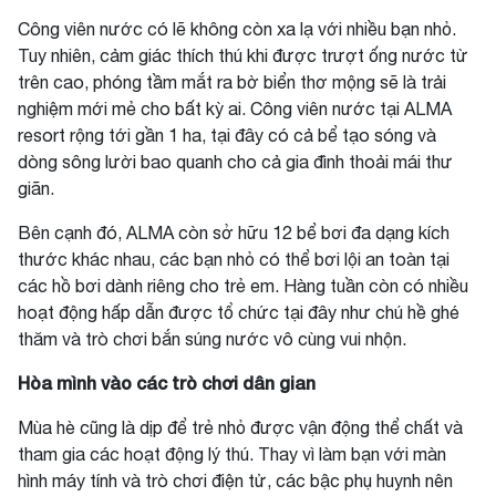
Công viên nước có lẽ không còn xa lạ với nhiều bạn nhỏ.
Tuy nhiên, cảm giác thích thú khi được trượt ống nước từ
trên cao, phóng tầm mắt ra bờ biển thơ mộng sẽ là trải
nghiệm mới mẻ cho bất kỳ ai. Công viên nước tại ALMA
resort rộng tới gần 1 ha, tại đây có cả bể tạo sóng và
dòng sông lười bao quanh cho cả gia đình thoải mái thư
giãn.
Bên cạnh đó, ALMA còn sở hữu 12 bể bơi đa dạng kích
thước khác nhau, các bạn nhỏ có thể bơi lội an toàn tại
các hồ bơi dành riêng cho trẻ em. Hàng tuần còn có nhiều
hoạt động hấp dẫn được tổ chức tại đây như chú hề ghé
thăm và trò chơi bắn súng nước vô cùng vui nhộn.
Hòa mình vào các trò chơi dân gian
Mùa hè cũng là dịp để trẻ nhỏ được vận động thể chất và
tham gia các hoạt động lý thú. Thay vì làm bạn với màn
hình máy tính và trò chơi điện tử, các bậc phụ huynh nên