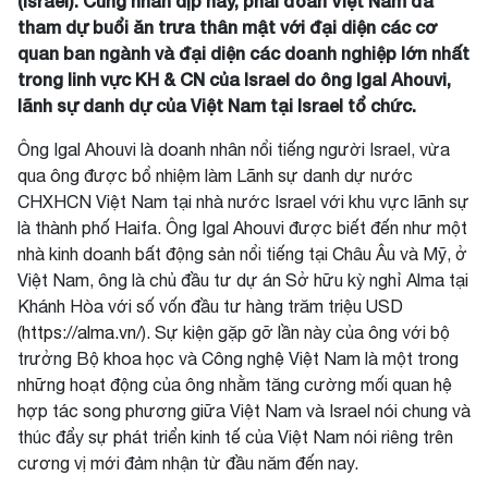
(Israel)
. Cũng nhân dịp này, phái đoàn Việt Nam đã
tham dự buổi ăn trưa thân mật với đại diện các cơ
quan ban ngành và đại diện các doanh nghiệp lớn nhất
trong linh vực KH & CN của Israel do ông Igal Ahouvi,
lãnh sự danh dự của Việt Nam tại Israel tổ chức.
Ông Igal Ahouvi là doanh nhân nổi tiếng người Israel, vừa
qua ông được bổ nhiệm làm Lãnh sự danh dự nước
CHXHCN Việt Nam tại nhà nước Israel với khu vực lãnh sự
là thành phố Haifa. Ông Igal Ahouvi được biết đến như một
nhà kinh doanh bất động sản nổi tiếng tại Châu Âu và Mỹ, ở
Việt Nam, ông là chủ đầu tư dự án Sở hữu kỳ nghỉ Alma tại
Khánh Hòa với số vốn đầu tư hàng trăm triệu USD
(
https://alma.vn/
). Sự kiện gặp gỡ lần này của ông với bộ
trưởng Bộ khoa học và Công nghệ Việt Nam là một trong
những hoạt động của ông nhằm tăng cường mối quan hệ
hợp tác song phương giữa Việt Nam và Israel nói chung và
thúc đẩy sự phát triển kinh tế của Việt Nam nói riêng trên
cương vị mới đảm nhận từ đầu năm đến nay.