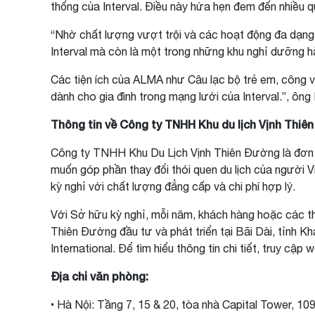
thống của Interval. Điều này hứa hẹn đem đến nhiều 
“Nhờ chất lượng vượt trội và các hoạt động đa dạng
Interval mà còn là một trong những khu nghỉ dưỡng 
Các tiện ích của ALMA như Câu lạc bộ trẻ em, công v
dành cho gia đình trong mạng lưới của Interval.”, ông
Thông tin về Công ty TNHH Khu du lịch Vịnh Thiê
Công ty TNHH Khu Du Lịch Vịnh Thiên Đường là đơn vị 
muốn góp phần thay đổi thói quen du lịch của người 
kỳ nghỉ với chất lượng đẳng cấp và chi phí hợp lý.
Với Sở hữu kỳ nghỉ, mỗi năm, khách hàng hoặc các th
Thiên Đường đầu tư và phát triển tại Bãi Dài, tỉnh Kh
International. Để tìm hiểu thông tin chi tiết, truy cậ
Địa chỉ văn phòng:
• Hà Nội: Tầng 7, 15 & 20, tòa nhà Capital Tower,