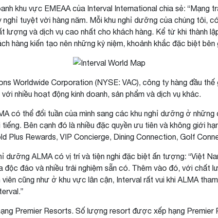
oanh khu vực EMEAA của Interval International chia sẻ: “Mạng tr
 nghỉ tuyệt vời hàng năm. Mỗi khu nghỉ dưỡng của chúng tôi, có vị
 lượng và dịch vụ cao nhất cho khách hàng. Kể từ khi thành lậ
ch hàng kiến tạo nên những kỷ niệm, khoảnh khắc đặc biệt bên g
cations Worldwide Corporation (NYSE: VAC), công ty hàng đầu th
g với nhiều hoạt động kinh doanh, sản phẩm và dịch vụ khác.
LMA có thể đổi tuần của mình sang các khu nghỉ dưỡng ở những đ
tiếng. Bên cạnh đó là nhiều đặc quyền ưu tiên và không giới hạn
 Gold Plus Rewards, VIP Concierge, Dining Connection, Golf Con
ghỉ dưỡng ALMA có vị trí và tiện nghi đặc biệt ấn tượng: “Việt
óa độc đáo và nhiều trải nghiệm sẵn có. Thêm vào đó, với chấ
n viên cũng như ở khu vực lân cận, Interval rất vui khi ALMA th
terval.”
ạng Premier Resorts. Số lượng resort được xếp hạng Premier R