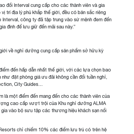
ao đổi Interval cung cấp cho các thành viên và gia
 trí địa lý phủ khắp thế giới, đều có bản sắc riêng
p Interval, công ty đã tập trung vào sứ mệnh đem đến
ia đình để lưu giữ đến mãi sau này.”
ế giới về nghỉ dưỡng cung cấp sản phẩm sở hữu kỳ
iểm đến hấp dẫn nhất thế giới, với các lựa chọn bao
 như đặt phòng giá ưu đãi không cần đổi tuần nghỉ,
nection, City Guides…
 Nam là một điểm đến mang đến cho các thành viên của
t lượng cao cấp vượt trội của Khu nghỉ dưỡng ALMA
am gia vào bộ sưu tập các thương hiệu khách sạn nổi
esorts chỉ chiếm 10% các điểm lưu trú có trên hệ