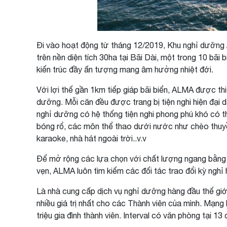
Đi vào hoạt động từ tháng 12/2019, Khu nghỉ dưỡng A
trên nền diện tích 30ha tại Bãi Dài, một trong 10 bã
kiến trúc đầy ấn tượng mang âm hưởng nhiệt đới.
Với lợi thế gần 1km tiếp giáp bãi biển, ALMA được thi
dưỡng. Mỗi căn đều được trang bị tiện nghi hiện đại
nghỉ dưỡng có hệ thống tiện nghi phong phú khó có th
bóng rổ, các môn thể thao dưới nước như chèo thuyền
karaoke, nhà hát ngoài trời..v.v
Để mở rộng các lựa chọn với chất lượng ngang bằng 
vẹn, ALMA luôn tìm kiếm các đối tác trao đổi kỳ nghỉ 
Là nhà cung cấp dịch vụ nghỉ dưỡng hàng đầu thế giớ
nhiều giá trị nhất cho các Thành viên của mình. Mạng
triệu gia đình thành viên. Interval có văn phòng tại 