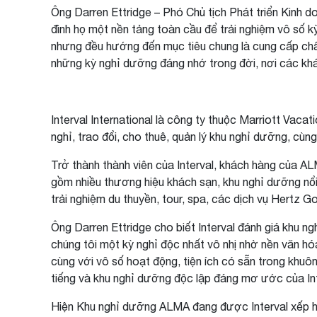
Ông Darren Ettridge – Phó Chủ tịch Phát triển Kinh d
đình họ một nền tảng toàn cầu để trải nghiệm vô số kỳ
nhưng đều hướng đến mục tiêu chung là cung cấp chất
những kỳ nghỉ dưỡng đáng nhớ trong đời, nơi các khá
Interval International là công ty thuộc Marriott Va
nghỉ, trao đổi, cho thuê, quản lý khu nghỉ dưỡng, cùn
Trở thành thành viên của Interval, khách hàng của A
gồm nhiều thương hiệu khách sạn, khu nghỉ dưỡng nổi 
trải nghiệm du thuyền, tour, spa, các dịch vụ Hertz
Ông Darren Ettridge cho biết Interval đánh giá khu n
chúng tôi một kỳ nghỉ độc nhất vô nhị nhờ nền văn h
cùng với vô số hoạt động, tiện ích có sẵn trong khuô
tiếng và khu nghỉ dưỡng độc lập đáng mơ ước của In
Hiện Khu nghỉ dưỡng ALMA đang được Interval xếp h