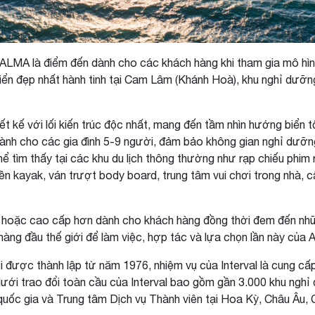
LMA là điểm đến dành cho các khách hàng khi tham gia mô hình 
i biển đẹp nhất hành tinh tại Cam Lâm (Khánh Hoà), khu nghỉ dư
ết kế với lối kiến trúc độc nhất, mang đến tầm nhìn hướng biển t
 dành cho các gia đình 5-9 người, đảm bảo không gian nghỉ dưỡ
ể tìm thấy tại các khu du lịch thông thường như rạp chiếu phim 
 kayak, ván trượt body board, trung tâm vui chơi trong nhà, câ
hoặc cao cấp hơn dành cho khách hàng đồng thời đem đến nhữn
hàng đầu thế giới để làm việc, hợp tác và lựa chọn lần này của A
i được thành lập từ năm 1976, nhiệm vụ của Interval là cung cấ
 lưới trao đổi toàn cầu của Interval bao gồm gần 3.000 khu ngh
13 quốc gia và Trung tâm Dịch vụ Thành viên tại Hoa Kỳ, Châu Âu