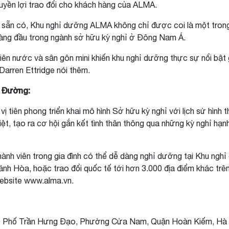
quyền lợi trao đổi cho khách hàng của ALMA.
 sẵn có, Khu nghỉ dưỡng ALMA không chỉ được coi là một trong
hàng đầu trong ngành sở hữu kỳ nghỉ ở Đông Nam Á.
iên nước và sân gôn mini khiến khu nghỉ dưỡng thực sự nổi bật
 Darren Ettridge nói thêm.
n Đường:
tiên phong triển khai mô hình Sở hữu kỳ nghỉ với lịch sử hình 
Việt, tạo ra cơ hội gắn kết tình thân thông qua những kỳ nghỉ
ành viên trong gia đình có thể dễ dàng nghỉ dưỡng tại Khu ngh
ánh Hòa, hoặc trao đổi quốc tế tới hơn 3.000 địa điểm khác trên 
p website www.alma.vn.
 109 Phố Trần Hưng Đạo, Phường Cửa Nam, Quận Hoàn Kiếm, Hà 