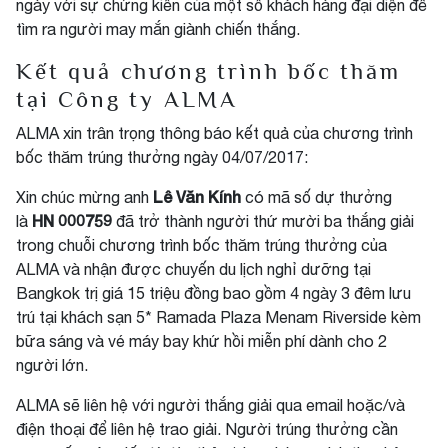
ngày với sự chứng kiến của một số khách hàng đại diện để
tìm ra người may mắn giành chiến thắng.
Kết quả chương trình bốc thăm
tại Công ty ALMA
ALMA xin trân trọng thông báo kết quả của chương trình
bốc thăm trúng thưởng ngày 04/07/2017:
Lê Văn Kính
Xin chúc mừng anh
có mã số dự thưởng
HN 000759
là
đã trở thành người thứ mười ba thắng giải
trong chuỗi chương trình bốc thăm trúng thưởng của
ALMA và nhận được chuyến du lịch nghỉ dưỡng tại
Bangkok trị giá 15 triệu đồng bao gồm 4 ngày 3 đêm lưu
trú tại khách sạn 5* Ramada Plaza Menam Riverside kèm
bữa sáng và vé máy bay khứ hồi miễn phí dành cho 2
người lớn.
ALMA sẽ liên hệ với người thắng giải qua email hoặc/và
điện thoại để liên hệ trao giải. Người trúng thưởng cần