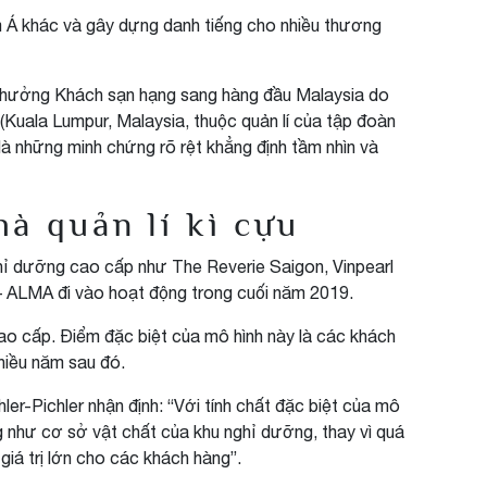
m Á khác và gây dựng danh tiếng cho nhiều thương
i thưởng Khách sạn hạng sang hàng đầu Malaysia do
 (Kuala Lumpur, Malaysia, thuộc quản lí của tập đoàn
là những minh chứng rõ rệt khẳng định tầm nhìn và
à quản lí kì cựu
nghỉ dưỡng cao cấp như The Reverie Saigon, Vinpearl
– ALMA đi vào hoạt động trong cuối năm 2019.
ao cấp. Điểm đặc biệt của mô hình này là các khách
nhiều năm sau đó.
r-Pichler nhận định: “Với tính chất đặc biệt của mô
ng như cơ sở vật chất của khu nghỉ dưỡng, thay vì quá
iá trị lớn cho các khách hàng”.