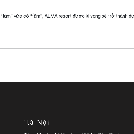
ó “tâm” vừa có “tầm”, ALMA resort được kì vọng sẽ trở thành d
Hà Nội