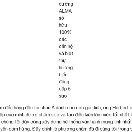
dưỡng
ALMA
sở
hữu
100%
các
căn hộ
và biệt
thự
hướng
biển
đẳng
cấp 5
sao
đến hàng đầu tại châu Á dành cho các gia đình, ông Herbert cho
hiệp của mình được chăm sóc và tạo điều kiện làm việc tốt nhất
chúng tôi dày công xây dựng hệ thống vận hành mang tính nhất q
yền cảm hứng. Đây chính là phương châm đã đi cùng tôi trong s