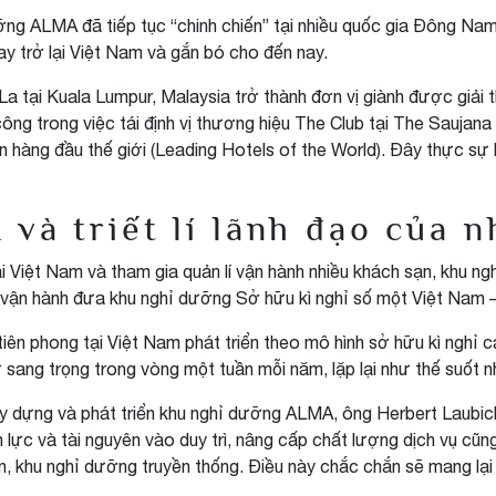
ỡng ALMA đã tiếp tục “chinh chiến” tại nhiều quốc gia Đông Na
y trở lại Việt Nam và gắn bó cho đến nay.
La tại Kuala Lumpur, Malaysia trở thành đơn vị giành được giả
ông trong việc tái định vị thương hiệu The Club tại The Saujana
 hàng đầu thế giới (Leading Hotels of the World). Đây thực sự 
à triết lí lãnh đạo của nh
ại Việt Nam và tham gia quản lí vận hành nhiều khách sạn, khu 
í vận hành đưa khu nghỉ dưỡng Sở hữu kì nghỉ số một Việt Nam 
ên phong tại Việt Nam phát triển theo mô hình sở hữu kì nghỉ c
 sang trọng trong vòng một tuần mỗi năm, lặp lại như thế suốt 
 dựng và phát triển khu nghỉ dưỡng ALMA, ông Herbert Laubichle
n lực và tài nguyên vào duy trì, nâng cấp chất lượng dịch vụ cũ
 khu nghỉ dưỡng truyền thống. Điều này chắc chắn sẽ mang lại g