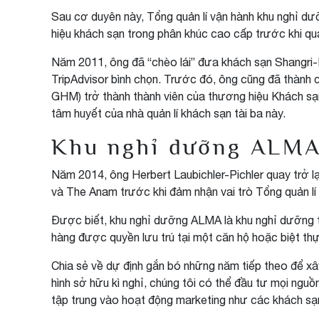
Sau cơ duyên này, Tổng quản lí vận hành khu nghỉ dư
hiệu khách sạn trong phân khúc cao cấp trước khi qua
Năm 2011, ông đã “chèo lái” đưa khách sạn Shangri-
TripAdvisor bình chọn. Trước đó, ông cũng đã thành c
GHM) trở thành thành viên của thương hiệu Khách sạn
tâm huyết của nhà quản lí khách sạn tài ba này.
Khu nghỉ dưỡng ALMA v
Năm 2014, ông Herbert Laubichler-Pichler quay trở l
và The Anam trước khi đảm nhận vai trò Tổng quản l
Được biết, khu nghỉ dưỡng ALMA là khu nghỉ dưỡng ti
hàng được quyền lưu trú tại một căn hộ hoặc biệt thự
Chia sẻ về dự định gắn bó những năm tiếp theo để xây
hình sở hữu kì nghỉ, chúng tôi có thể đầu tư mọi nguồ
tập trung vào hoạt động marketing như các khách sạn,