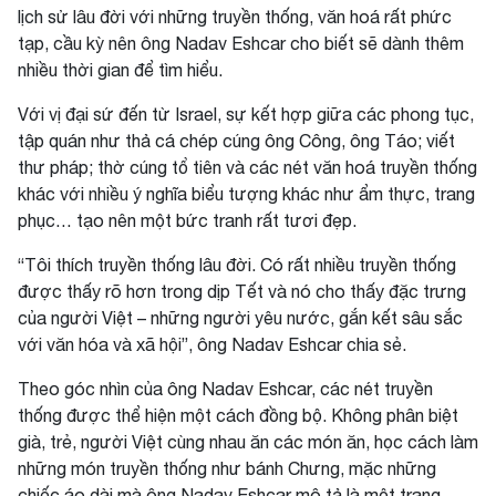
lịch sử lâu đời với những truyền thống, văn hoá rất phức
tạp, cầu kỳ nên ông Nadav Eshcar cho biết sẽ dành thêm
nhiều thời gian để tìm hiểu.
Với vị đại sứ đến từ Israel, sự kết hợp giữa các phong tục,
tập quán như thả cá chép cúng ông Công, ông Táo; viết
thư pháp; thờ cúng tổ tiên và các nét văn hoá truyền thống
khác với nhiều ý nghĩa biểu tượng khác như ẩm thực, trang
phục… tạo nên một bức tranh rất tươi đẹp.
“Tôi thích truyền thống lâu đời. Có rất nhiều truyền thống
được thấy rõ hơn trong dịp Tết và nó cho thấy đặc trưng
của người Việt – những người yêu nước, gắn kết sâu sắc
với văn hóa và xã hội”, ông Nadav Eshcar chia sẻ.
Theo góc nhìn của ông Nadav Eshcar, các nét truyền
thống được thể hiện một cách đồng bộ. Không phân biệt
già, trẻ, người Việt cùng nhau ăn các món ăn, học cách làm
những món truyền thống như bánh Chưng, mặc những
chiếc áo dài mà ông Nadav Eshcar mô tả là một trang