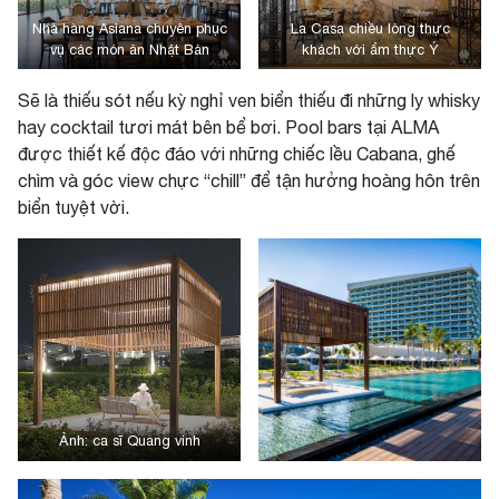
Nhà hàng Asiana chuyên phục
La Casa chiều lòng thực
vụ các món ăn Nhật Bản
khách với ẩm thực Ý
Sẽ là thiếu sót nếu kỳ nghỉ ven biển thiếu đi những ly whisky
hay cocktail tươi mát bên bể bơi. Pool bars tại ALMA
được thiết kế độc đáo với những chiếc lều Cabana, ghế
chìm và góc view chực “chill” để tận hưởng hoàng hôn trên
biển tuyệt vời.
Ảnh: ca sĩ Quang vinh