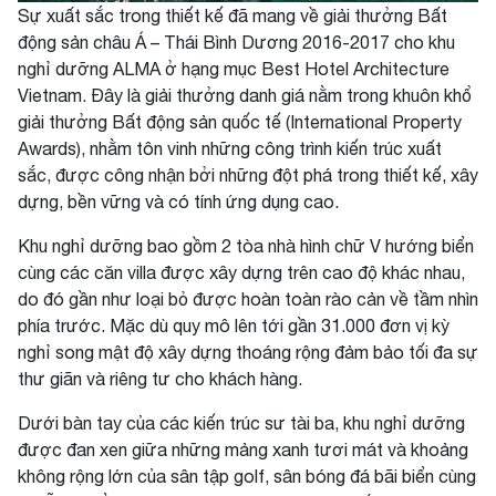
Sự xuất sắc trong thiết kế đã mang về giải thưởng Bất
động sản châu Á – Thái Bình Dương 2016-2017 cho khu
nghỉ dưỡng ALMA ở hạng mục Best Hotel Architecture
Vietnam. Đây là giải thưởng danh giá nằm trong khuôn khổ
giải thưởng Bất động sản quốc tế (International Property
Awards), nhằm tôn vinh những công trình kiến trúc xuất
sắc, được công nhận bởi những đột phá trong thiết kế, xây
dựng, bền vững và có tính ứng dụng cao.
Khu nghỉ dưỡng bao gồm 2 tòa nhà hình chữ V hướng biển
cùng các căn villa được xây dựng trên cao độ khác nhau,
do đó gần như loại bỏ được hoàn toàn rào cản về tầm nhìn
phía trước. Mặc dù quy mô lên tới gần 31.000 đơn vị kỳ
nghỉ song mật độ xây dựng thoáng rộng đảm bảo tối đa sự
thư giãn và riêng tư cho khách hàng.
Dưới bàn tay của các kiến trúc sư tài ba, khu nghỉ dưỡng
được đan xen giữa những mảng xanh tươi mát và khoảng
không rộng lớn của sân tập golf, sân bóng đá bãi biển cùng