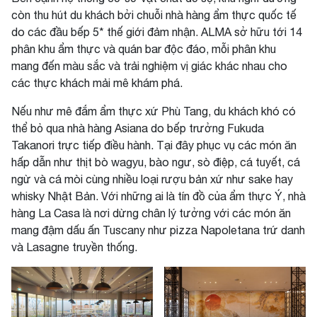
còn thu hút du khách bởi chuỗi nhà hàng ẩm thực quốc tế
do các đầu bếp 5* thế giới đảm nhận. ALMA sở hữu tới 14
phân khu ẩm thực và quán bar độc đáo, mỗi phân khu
mang đến màu sắc và trải nghiệm vị giác khác nhau cho
các thực khách mải mê khám phá.
Nếu như mê đắm ẩm thực xứ Phù Tang, du khách khó có
thể bỏ qua nhà hàng Asiana do bếp trưởng Fukuda
Takanori trực tiếp điều hành. Tại đây phục vụ các món ăn
hấp dẫn như thịt bò wagyu, bào ngư, sò điệp, cá tuyết, cá
ngừ và cá mòi cùng nhiều loại rượu bản xứ như sake hay
whisky Nhật Bản. Với những ai là tín đồ của ẩm thực Ý, nhà
hàng La Casa là nơi dừng chân lý tưởng với các món ăn
mang đậm dấu ấn Tuscany như pizza Napoletana trứ danh
và Lasagne truyền thống.