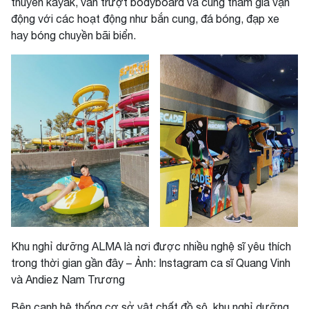
thuyền kayak, ván trượt bodyboard và cùng tham gia vận
động với các hoạt động như bắn cung, đá bóng, đạp xe
hay bóng chuyền bãi biển.
Khu nghỉ dưỡng ALMA là nơi được nhiều nghệ sĩ yêu thích
trong thời gian gần đây – Ảnh: Instagram ca sĩ Quang Vinh
và Andiez Nam Trương
Bên cạnh hệ thống cơ sở vật chất đồ sộ, khu nghỉ dưỡng