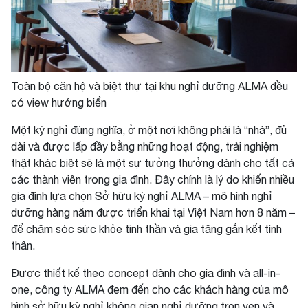
Toàn bộ căn hộ và biệt thự tại khu nghỉ dưỡng ALMA đều
có view hướng biển
Một kỳ nghỉ đúng nghĩa, ở một nơi không phải là “nhà”, đủ
dài và được lấp đầy bằng những hoạt động, trải nghiệm
thật khác biệt sẽ là một sự tưởng thưởng dành cho tất cả
các thành viên trong gia đình. Đây chính là lý do khiến nhiều
gia đình lựa chọn Sở hữu kỳ nghỉ ALMA – mô hình nghỉ
dưỡng hàng năm được triển khai tại Việt Nam hơn 8 năm –
để chăm sóc sức khỏe tinh thần và gia tăng gắn kết tình
thân.
Được thiết kế theo concept dành cho gia đình và all-in-
one, công ty ALMA đem đến cho các khách hàng của mô
hình sở hữu kỳ nghỉ không gian nghỉ dưỡng trọn vẹn và